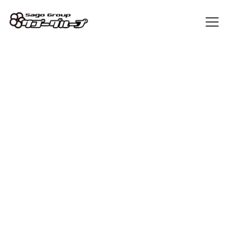
Sago Blog
[%article_list_start%]
[%article_list_size:20%]
[%list_start%]
[!% if (image.url!="") { %]
[!% } %]
[%list_end%]
[%article_date_notime_dot%] [%new:New%] [%category%]
[%title%]
[%navi-pagenation%]