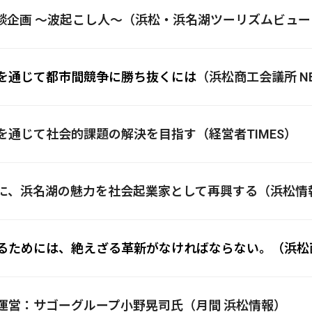
oぷれす対談企画 ～波起こし人～（浜松・浜名湖ツーリズムビュ
を通じて都市間競争に勝ち抜くには
（浜松商工会議所 NE
経営を通じて社会的課題の解決を目指す（経営者TIMES）
光の核に、浜名湖の魅力を社会起業家として再興する（浜松情
るためには、絶えざる革新がなければならない。（浜松西
新事業運営：サゴーグループ小野晃司氏（月間 浜松情報）