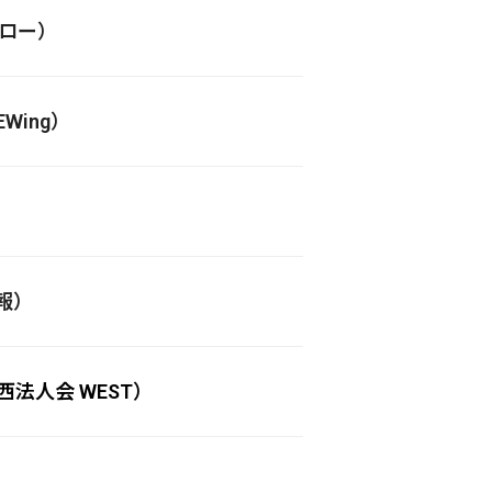
ーロー）
Wing）
報）
法人会 WEST）