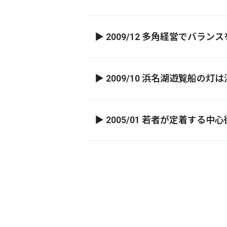
▶ 2009/12 多角経営でバ
▶ 2009/10 浜名湖遊覧船
▶ 2005/01 若者が定着する
[!% if (image.url!="") { %]
[!% } %]
[%title%]